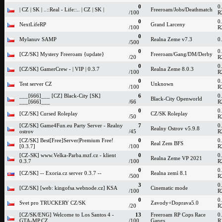
0
0
| CZ | SK | ..::Real - Life::.. | CZ | SK |
Freeroam/Jobs/Deathmatch
/100
R
0
0
NextLifeRP
Grand Larceny
/100
R
0
Mylanuv SAMP
Realna Zeme v7.3
0
/500
0
0
[CZ/SK] Mystery Freeroam {update}
Freeroam/Gang/DM/Derby
/20
R
0
0
[CZ/SK] GamerCrew - | VIP | 0.3.7
Realna Zeme 8.0.3
/100
R
0
0
Test server CZ
Unknown
/100
R
___[666]___ [CZ] Black-City [SK]
6
0
Black-City Openworld
___[666]___
/66
R
0
0
[CZ/SK] Cursed Roleplay
CZ/SK Roleplay
/50
R
[CZ/SK] Game4Fun.eu Party Server - Realny
7
0
Realny Ostrov v5.9.8
ostrov
/45
R
[CZ/SK] Best[Free]Server|Premium Free!
0
0
Real Zem BFS
[0.3.7]
/100
R
[CZ-SK] www.Velka-Parba.mzf.cz - klient
0
0
Realna Zeme VP 2021
0.3.7
/100
R
0
0
[CZ/SK] -- Exoria.cz server 0.3.7 --
Realna zemì 8.1
/500
R
3
0
[CZ/SK] [web: kingofsa.webnode.cz] KSA
Cinematic mode
/100
R
0
0
Svet pro TRUCKERY CZ/SK
Zavody+Doprava5.0
/20
R
[CZ/SK/ENG] Welcome to Los Santos 4 -
13
Freeroam RP Cops Race
0
GTA-MP.CZ
/100
Gangs
R