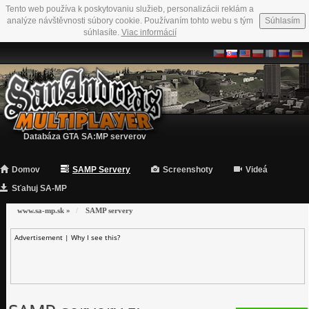
Tento web používa k poskytovaniu služieb, personalizácii reklám a
analýze návštěvnosti súbory cookie. Používaním tohto webu s tým
Súhlasím
súhlasíte.
Viac informácií
Databáza GTA SA:MP serverov
Domov
SAMP Servery
Screenshoty
Videá
Sťahuj SA-MP
www.sa-mp.sk
»
SAMP servery
Advertisement |
Why I see this?