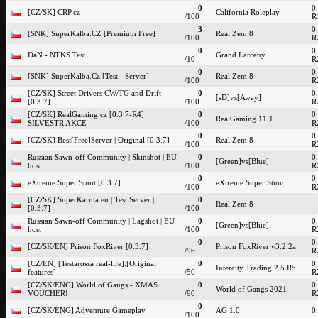
0
0
[CZ/SK] CRP.cz
California Roleplay
/100
R
3
0
[SNK] SuperKalba.CZ [Premium Free]
Real Zem 8
/100
R
0
0
DaN - NTKS Test
Grand Larceny
/10
R
0
0
[SNK] SuperKalba.Cz [Test - Server]
Real Zem 8
/100
R
[CZ/SK] Street Drivers CW/TG and Drift
0
0
[sD]vs[Away]
[0.3.7]
/100
R
[CZ/SK] RealGaming.cz [0.3.7-R4]
0
0
RealGaming 11.1
SILVESTR AKCE
/100
R
0
0
[CZ/SK] Best[Free]Server | Original [0.3.7]
Real Zem 8
/100
R
Russian Sawn-off Community | Skinshot | EU
0
0
[Green]vs[Blue]
host
/100
R
0
0
eXtreme Super Stunt [0.3.7]
eXtreme Super Stunt
/100
R
[CZ/SK] SuperKarma.eu | Test Server |
0
Real Zem 8
[0.3.7]
/100
Russian Sawn-off Community | Lagshot | EU
0
0
[Green]vs[Blue]
host
/100
R
0
0
[CZ/SK/EN] Prison FoxRiver [0.3.7]
Prison FoxRiver v3.2.2a
/96
R
[CZ/EN]:[Testarossa real-life]:[Original
0
0
Intercity Trading 2.5 R5
features]
/50
R
[CZ/SK/ENG] World of Gangs - XMAS
0
0
World of Gangs 2021
VOUCHER!
/90
R
0
[CZ/SK/ENG] Adventure Gameplay
AG 1.0
0
/100