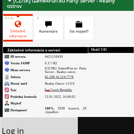
[CZ/SK] Game4Fun.eu Party Server - Realny
ostrov
7
/ 45
0
Základné
Komentáre
Ste majiteľ?
informácie
Základné informácie o serveri
Hráči
7
/45
ID servera
#421110439
Verzia SAMP
0.3.7-R2
[CZ/SK] Game4Fun.eu Party
Meno servera
Server - Realny ostrov
Adresa
82.208.16.224:7778
Herný mód
Realny Ostrov v5.9.8
Czech Republic
Štát
Posledná kontrola
12.01.2022, 16:06:02
Majiteľ
100%
, 5938 kontrol, 29
Dostupnosť
výpadkov
Log in