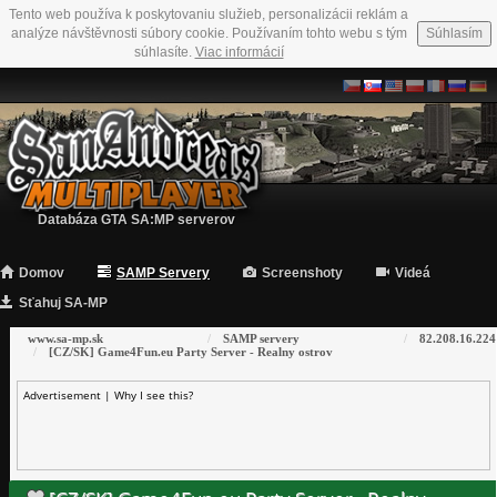
Tento web používa k poskytovaniu služieb, personalizácii reklám a
analýze návštěvnosti súbory cookie. Používaním tohto webu s tým
Súhlasím
súhlasíte.
Viac informácií
Databáza GTA SA:MP serverov
Domov
SAMP Servery
Screenshoty
Videá
Sťahuj SA-MP
www.sa-mp.sk
SAMP servery
82.208.16.224
[CZ/SK] Game4Fun.eu Party Server - Realny ostrov
Advertisement |
Why I see this?