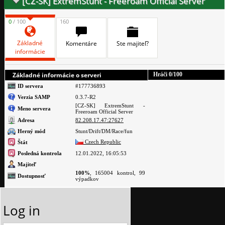
[CZ-SK] ExtremStunt - Freeroam Official Server
0
/ 100
160
Základné
Komentáre
Ste majiteľ?
informácie
Základné informácie o serveri
Hráči
0
/100
ID servera
#177736893
Verzia SAMP
0.3.7-R2
[CZ-SK] ExtremStunt -
Meno servera
Freeroam Official Server
Adresa
82.208.17.47:27627
Herný mód
Stunt/Drift/DM/Race/fun
Czech Republic
Štát
Posledná kontrola
12.01.2022, 16:05:53
Majiteľ
100%
, 165004 kontrol, 99
Dostupnosť
výpadkov
Log in