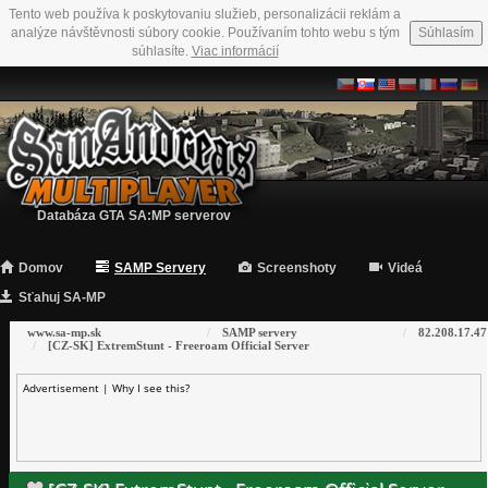
Tento web používa k poskytovaniu služieb, personalizácii reklám a
analýze návštěvnosti súbory cookie. Používaním tohto webu s tým
Súhlasím
súhlasíte.
Viac informácií
Databáza GTA SA:MP serverov
Domov
SAMP Servery
Screenshoty
Videá
Sťahuj SA-MP
www.sa-mp.sk
SAMP servery
82.208.17.47
[CZ-SK] ExtremStunt - Freeroam Official Server
Advertisement |
Why I see this?