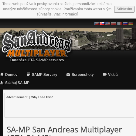
Tento web používa k poskytovaniu služieb, personalizácii reklám a
analýze návštěvnosti súbory cookie. Používaním tohto webu s tým
Súhlasím
súhlasíte.
Viac informácií
Databáza GTA SA:MP serverov
Domov
SAMP Servery
Screenshoty
Videá
Sťahuj SA-MP
Advertisement |
Why I see this?
SA-MP San Andreas Multiplayer