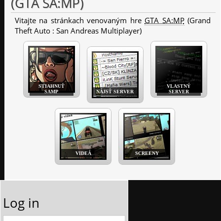
(GTA SA:MP)
Vitajte na stránkach venovaným hre
GTA SA:MP
(Grand
Theft Auto : San Andreas Multiplayer)
STIAHNUŤ
VLASTNÝ
SAMP
NÁJSŤ SERVER
SERVER
VIDEÁ
SCREENY
Log in