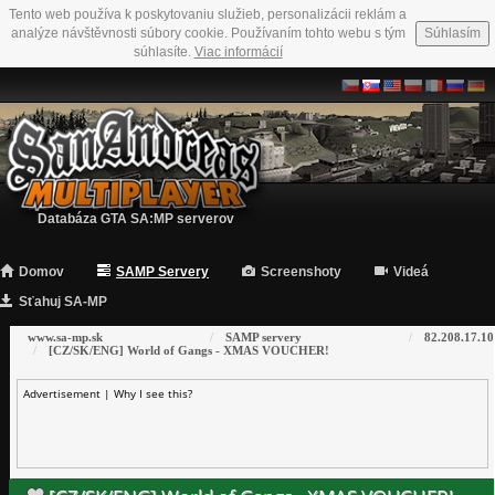
Tento web používa k poskytovaniu služieb, personalizácii reklám a
analýze návštěvnosti súbory cookie. Používaním tohto webu s tým
Súhlasím
súhlasíte.
Viac informácií
Databáza GTA SA:MP serverov
Domov
SAMP Servery
Screenshoty
Videá
Sťahuj SA-MP
www.sa-mp.sk
SAMP servery
82.208.17.10
[CZ/SK/ENG] World of Gangs - XMAS VOUCHER!
Advertisement |
Why I see this?