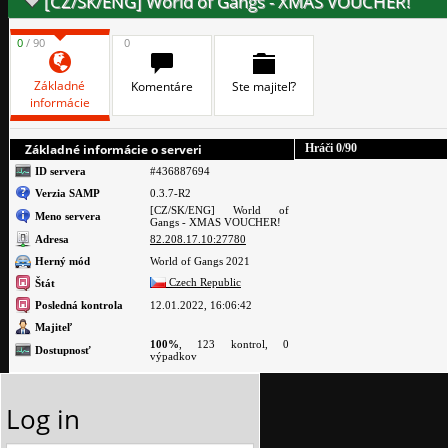
[CZ/SK/ENG] World of Gangs - XMAS VOUCHER!
0
/ 90
0
Základné
Komentáre
Ste majiteľ?
informácie
Základné informácie o serveri
Hráči
0
/90
ID servera
#436887694
Verzia SAMP
0.3.7-R2
[CZ/SK/ENG] World of
Meno servera
Gangs - XMAS VOUCHER!
Adresa
82.208.17.10:27780
Herný mód
World of Gangs 2021
Czech Republic
Štát
Posledná kontrola
12.01.2022, 16:06:42
Majiteľ
100%
, 123 kontrol, 0
Dostupnosť
výpadkov
Log in