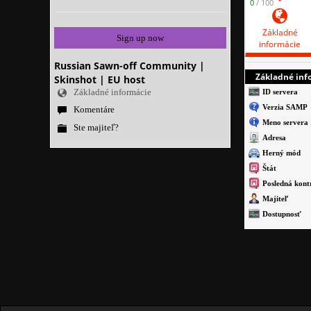
0
/ 100
Základné
Sign up now
informácie
Russian Sawn-off Community |
Základné info
Skinshot | EU host
Základné informácie
ID servera
Verzia SAMP
Komentáre
Meno servera
Ste majiteľ?
Adresa
Herný mód
Štát
Posledná kont
Majiteľ
Dostupnosť