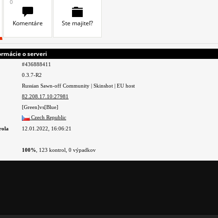
0
Komentáre
Ste majiteľ?
rmácie o serveri
#436888411
0.3.7-R2
Russian Sawn-off Community | Skinshot | EU host
82.208.17.10:27981
[Green]vs[Blue]
Czech Republic
rola
12.01.2022, 16:06:21
100%
, 123 kontrol, 0 výpadkov