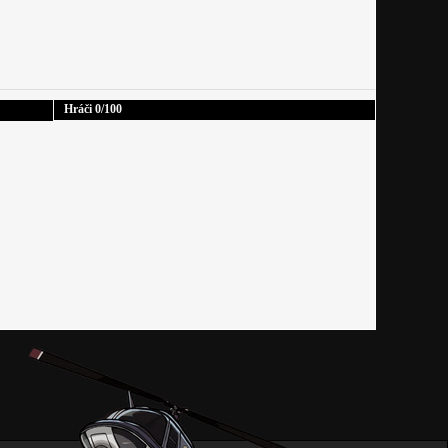
Hráči
0
/100