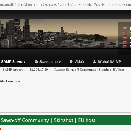
ersonalizácii reklám a analýze návštěvnosti súbory cookie. Používaním tohto webu
e
SAMP Servery
Screenshoty
Videá
Sťahuj SA-MP
SAMP servery
82.208.17.10
Russian Sawn-off Community | Skinshot | EU host
Why I see this?
 Sawn-off Community | Skinshot | EU host