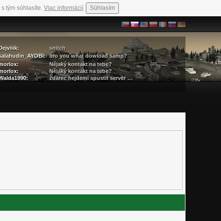
 s tým súhlasíte.
Viac informácií
Súhlasím
Dejviiik:
snitch
salahudin_AYOBI:
bro you what dowload samp?
morlox:
Nějaký kontakt na tebe?
morlox:
Nějaký kontakt na tebe?
Walda1990:
zdarec nejdemi spustit server …