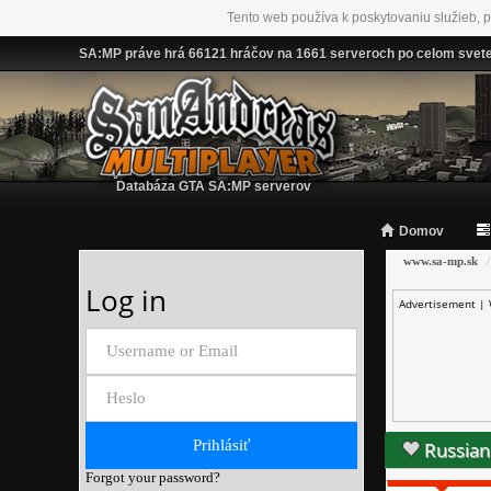
Tento web používa k poskytovaniu služieb, p
SA:MP práve hrá 66121 hráčov na 1661 serveroch po celom svet
Databáza GTA SA:MP serverov
Domov
www.sa-mp.sk
Log in
Advertisement |
Russian
Forgot your password?