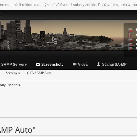
ersonalizácii reklám a analýze návštěvnosti súbory cookie. Používaním tohto webu
e
SAMP Servery
Screenshoty
Videá
Sťahuj SA-MP
Screeny
»
GTA SAMP Auto
Why I see this?
AMP Auto"