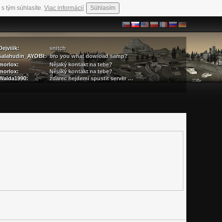
 s tým súhlasíte.
Viac informácií
Súhlasím
Dejviiik:
snitch
salahudin_AYOBI:
bro you what dowload samp?
morlox:
Nějaký kontakt na tebe?
morlox:
Nějaký kontakt na tebe?
Walda1990:
zdarec nejdemi spustit server …