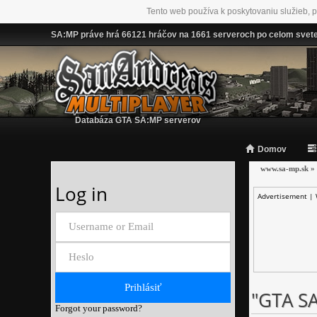
Tento web používa k poskytovaniu služieb, p
SA:MP práve hrá 66121 hráčov na 1661 serveroch po celom svet
Databáza GTA SA:MP serverov
Domov
www.sa-mp.sk
»
Log in
Advertisement |
"GTA S
Forgot your password?