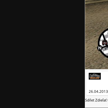
26.04.2013
Sdílet
Zdieľať