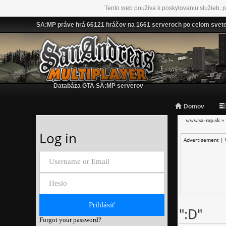
Tento web používa k poskytovaniu služieb, p
SA:MP práve hrá 66121 hráčov na 1661 serveroch po celom svet
Databáza GTA SA:MP serverov
Domov
www.sa-mp.sk
»
Log in
Advertisement |
":D"
Forgot your password?