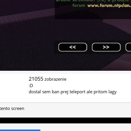
21055
zobrazenie
:D
dostal sem ban prej teleport ale pritom lagy
 tento screen