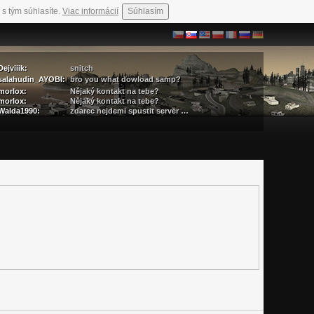
 s tým súhlasíte.
Viac informácií
Súhlasím
Dejviiik:
snitch
salahudin_AYOBI:
bro you what dowload samp?
morlox:
Nějaký kontakt na tebe?
morlox:
Nějaký kontakt na tebe?
Walda1990:
zdarec nejdemi spustit server …