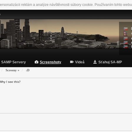
ersonalizácii reklám a analýze návštěvnosti súbory cookie. Používaním tohto webu
e
SAMP Servery
Screenshoty
Videá
Sťahuj SA-MP
Screeny
»
:D
Why I see this?