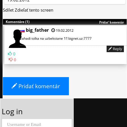
Sdílet
Zdieľať tento screen
Komentáre (1)
Pridať komentár
big_father
19.02.2012
zahadi tolka na uzbekstane 1!! bignet.uz:7777
Reply
0
0
Pridať komentár
Log in