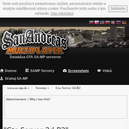
Tento web používa k poskytovaniu služieb, personalizácii reklám a
analýze návštěvnosti súbory cookie. Používaním tohto webu s tým
Súhlasím
súhlasíte.
Viac informácií
Databáza GTA SA:MP serverov
Domov
SAMP Servery
Screenshoty
Videá
Sťahuj SA-MP
www.sa-mp.sk
»
Screeny
»
Gta Server 3d-R2
Advertisement |
Why I see this?