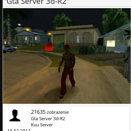
"Gta Server 3d-R2"
21635
zobrazenie
Gta Server 3d-R2
Kuu Server
19.02.2012