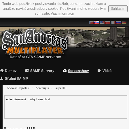
Tento web používa k poskytovaniu služieb, personalizácii reklám a
analýze návštěvnosti súbory cookie. Používaním tohto webu s tým
Súhlasím
súhlasíte.
Viac informácií
Databáza GTA SA:MP serverov
Domov
SAMP Servery
Screenshoty
Videá
Sťahuj SA-MP
www.sa-mp.sk
»
Screeny
»
super!!!
Advertisement |
Why I see this?