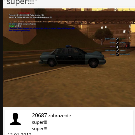
"super!!!"
20687
zobrazenie
super!!!
super!!!
13.01.2012