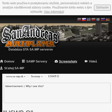
Tento web používa k poskytovaniu služieb, personalizácii reklám a
analýze návštěvnosti súbory cookie. Používaním tohto webu s tým
Súhlasím
súhlasíte.
Viac informácií
Databáza GTA SA:MP serverov
Domov
SAMP Servery
Screenshoty
Videá
Sťahuj SA-MP
www.sa-mp.sk
»
Screeny
»
USWP O
Advertisement |
Why I see this?