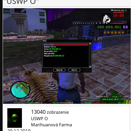
"USWP O"
13040
zobrazenie
USWP O
Marihuanová Farma
29.12.2019