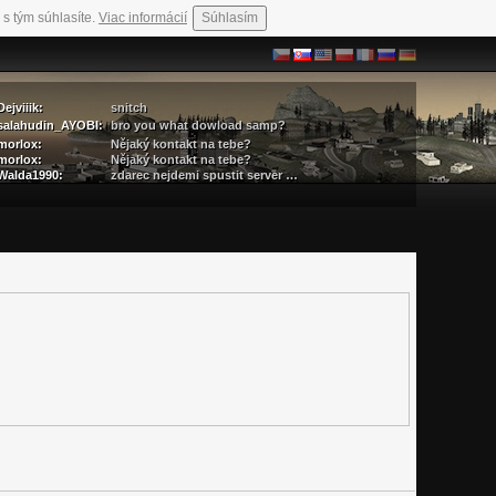
 s tým súhlasíte.
Viac informácií
Súhlasím
Dejviiik:
snitch
salahudin_AYOBI:
bro you what dowload samp?
morlox:
Nějaký kontakt na tebe?
morlox:
Nějaký kontakt na tebe?
Walda1990:
zdarec nejdemi spustit server …