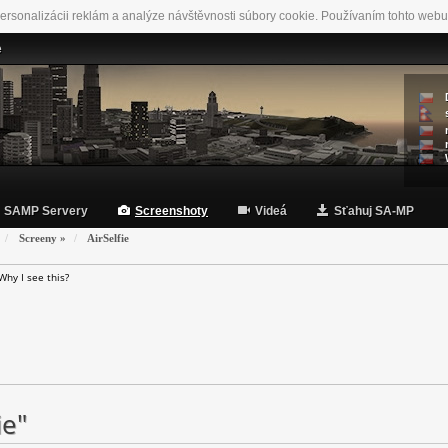
ersonalizácii reklám a analýze návštěvnosti súbory cookie. Používaním tohto webu
e
SAMP Servery
Screenshoty
Videá
Sťahuj SA-MP
Screeny
»
AirSelfie
Why I see this?
ie"