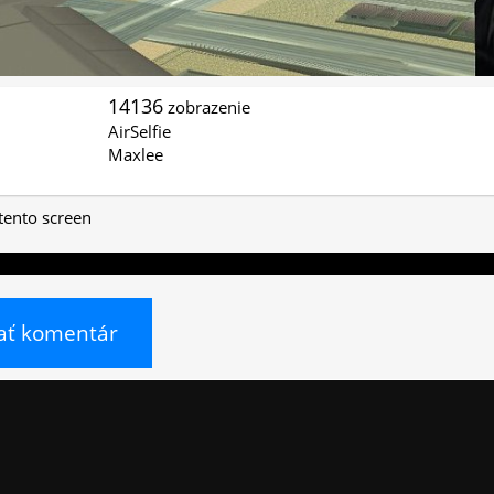
14136
zobrazenie
AirSelfie
Maxlee
 tento screen
ať komentár