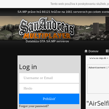
Tento web používa k poskytovaniu služieb, p
SA:MP práve hrá 66121 hráčov na 1661 serveroch po celom svet
Databáza GTA SA:MP serverov
Domov
www.sa-mp.sk
»
Log in
Advertisement |
"AirSelf
Forgot your password?