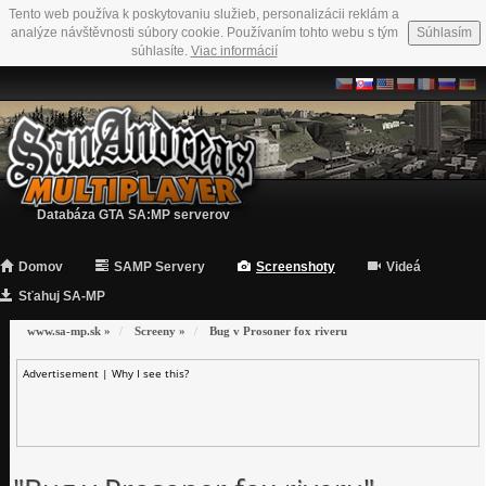
Tento web používa k poskytovaniu služieb, personalizácii reklám a
analýze návštěvnosti súbory cookie. Používaním tohto webu s tým
Súhlasím
súhlasíte.
Viac informácií
Databáza GTA SA:MP serverov
Domov
SAMP Servery
Screenshoty
Videá
Sťahuj SA-MP
www.sa-mp.sk
»
Screeny
»
Bug v Prosoner fox riveru
Advertisement |
Why I see this?