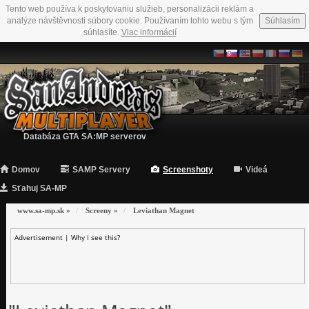
Tento web používa k poskytovaniu služieb, personalizácii reklám a
analýze návštěvnosti súbory cookie. Používaním tohto webu s tým
Súhlasím
súhlasíte.
Viac informácií
Databáza GTA SA:MP serverov
Domov
SAMP Servery
Screenshoty
Videá
Sťahuj SA-MP
www.sa-mp.sk
»
Screeny
»
Leviathan Magnet
Advertisement |
Why I see this?