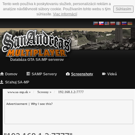
Tento web používa k poskytovaniu služieb, personalizácii reklám a
analýze návštěvnosti súbory cookie. Používaním tohto webu s tým
Súhlasím
súhlasíte.
Viac informácií
Databáza GTA SA:MP serverov
Domov
SAMP Servery
Screenshoty
Videá
Sťahuj SA-MP
www.sa-mp.sk
»
Screeny
»
192.168.1.2:7777
Advertisement |
Why I see this?