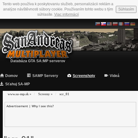
Tento web používa k poskytovaniu služieb, personalizácii reklám a
analýze návštěvnosti súbory cookie. Používaním tohto webu s tým
Súhlasím
súhlasíte.
Viac informácií
Databáza GTA SA:MP serverov
Domov
SAMP Servery
Screenshoty
Videá
Sťahuj SA-MP
www.sa-mp.sk
»
Screeny
»
scr_01
Advertisement |
Why I see this?