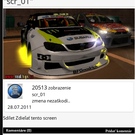
"scr_01"
20513
zobrazenie
scr_01
zmena nezaškodí..
28.07.2011
Sdílet
Zdieľať tento screen
Komentáre (0)
Pridať komentár