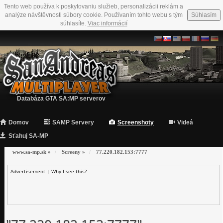
Tento web používa k poskytovaniu služieb, personalizácii reklám a
analýze návštěvnosti súbory cookie. Používaním tohto webu s tým
Súhlasím
súhlasíte.
Viac informácií
Databáza GTA SA:MP serverov
Domov
SAMP Servery
Screenshoty
Videá
Sťahuj SA-MP
www.sa-mp.sk
»
Screeny
»
77.220.182.153:7777
Advertisement |
Why I see this?