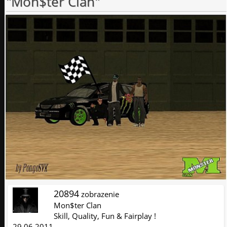
"Mon$ter Clan"
20894
zobrazenie
Mon$ter Clan
Skill, Quality, Fun & Fairplay !
29.06.2011