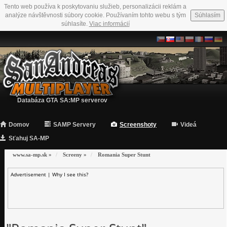
Tento web používa k poskytovaniu služieb, personalizácii reklám a
analýze návštěvnosti súbory cookie. Používaním tohto webu s tým
Súhlasím
súhlasíte.
Viac informácií
Databáza GTA SA:MP serverov
Domov
SAMP Servery
Screenshoty
Videá
Sťahuj SA-MP
www.sa-mp.sk
»
Screeny
»
Romania Super Stunt
Advertisement |
Why I see this?