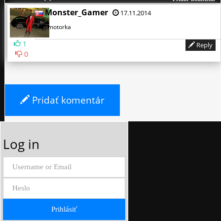
Monster_Gamer
17.11.2014
cool motorka
1
Reply
0
Pridať komentár
Log in