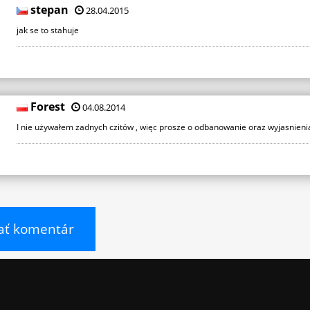
stepan
28.04.2015
jak se to stahuje
Forest
04.08.2014
I nie używałem zadnych czitów , więc prosze o odbanowanie oraz wyjasnieni
ať komentár