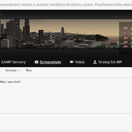
ersonalizácii reklám a analýze návštěvnosti súbory cookie. Používaním tohto webu
e
SAMP Servery
Screenshoty
Videá
Sťahuj SA-MP
Screeny
»
Ban
Why I see this?