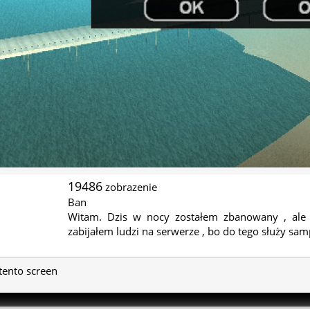
19486
zobrazenie
Ban
Witam. Dzis w nocy zostałem zbanowany , al
zabijałem ludzi na serwerze , bo do tego służy sa
 tento screen