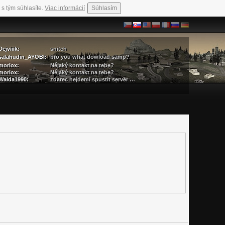
 s tým súhlasíte.
Viac informácií
Súhlasím
Dejviiik:
snitch
salahudin_AYOBI:
bro you what dowload samp?
morlox:
Nějaký kontakt na tebe?
morlox:
Nějaký kontakt na tebe?
Walda1990:
zdarec nejdemi spustit server …