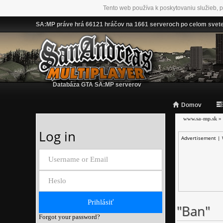
Tento web používa k poskytovaniu služieb, p
SA:MP práve hrá 66121 hráčov na 1661 serveroch po celom svet
Databáza GTA SA:MP serverov
Domov
www.sa-mp.sk
»
Log in
Advertisement |
"Ban"
Forgot your password?