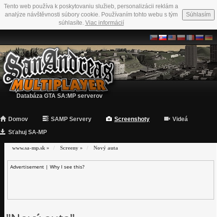
Tento web používa k poskytovaniu služieb, personalizácii reklám a
analýze návštěvnosti súbory cookie. Používaním tohto webu s tým
Súhlasím
súhlasíte.
Viac informácií
Databáza GTA SA:MP serverov
Domov
SAMP Servery
Screenshoty
Videá
Sťahuj SA-MP
www.sa-mp.sk
»
Screeny
»
Nový auta
Advertisement |
Why I see this?