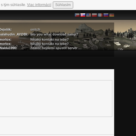
 s tým súhlasíte.
Viac informácií
Súhlasím
Dejviiik:
snitch
salahudin_AYOBI:
bro you what dowload samp?
morlox:
Nějaký kontakt na tebe?
morlox:
Nějaký kontakt na tebe?
Walda1990:
zdarec nejdemi spustit server …