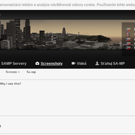
ersonalizácii reklám a analýze návštěvnosti súbory cookie. Používaním tohto webu
e
SAMP Servery
Screenshoty
Videá
Sťahuj SA-MP
Screeny
»
Sa-mp
Why I see this?
"