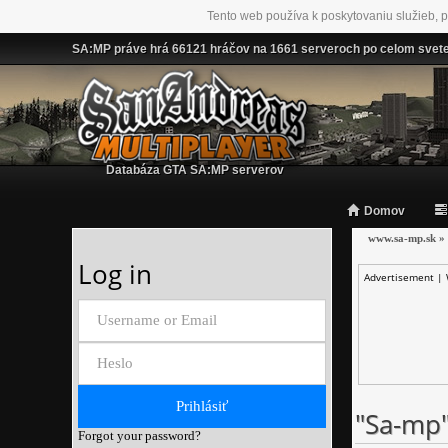
Tento web používa k poskytovaniu služieb, p
SA:MP práve hrá 66121 hráčov na 1661 serveroch po celom svet
Databáza GTA SA:MP serverov
Domov
www.sa-mp.sk
»
Log in
Advertisement |
"Sa-mp
Forgot your password?