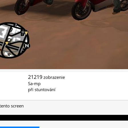
21219
zobrazenie
Sa-mp
při stuntování
 tento screen