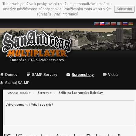
Tento web používa k poskytovaniu služieb, personalizácii reklám a
analýze návštěvnosti súbory cookie. Používaním tohto webu s tým
Súhlasím
súhlasíte.
Viac informácií
Databáza GTA SA:MP serverov
Domov
SAMP Servery
Screenshoty
Videá
Sťahuj SA-MP
www.sa-mp.sk
»
Screeny
»
Selfie na Los Angeles Roleplay
Advertisement |
Why I see this?