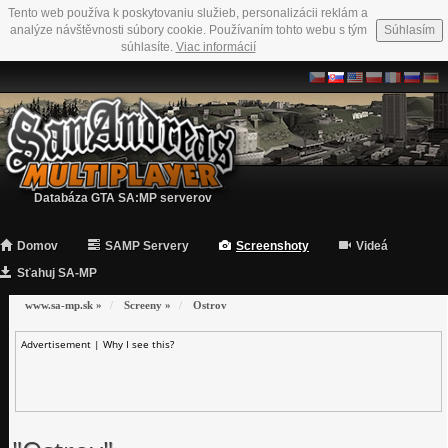
Tento web používa k poskytovaniu služieb, personalizácii reklám a
analýze návštěvnosti súbory cookie. Používaním tohto webu s tým
Súhlasím
súhlasíte.
Viac informácií
Databáza GTA SA:MP serverov
Domov
SAMP Servery
Screenshoty
Videá
Sťahuj SA-MP
www.sa-mp.sk
»
Screeny
»
Ostrov
Advertisement |
Why I see this?