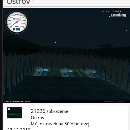
"Ostrov"
21226
zobrazenie
Ostrov
Můj ostruvek na 50% hotovej
27.12.2010