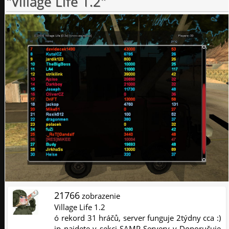
"Village Life 1.2"
21766
zobrazenie
Village Life 1.2
ó rekord 31 hráčů, server funguje 2týdny cca :)
ip najdete v sekci SAMP Servery v Doporučuje