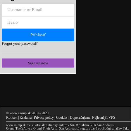
Forgot your password?
Sign up now
©
www.sa-mp.sk
2010
- 2020
Kontakt
|
Reklama
|
Privacy policy
|
Cookies
| Doporučujeme:
Nejlevnější VPS
www.sa-mp.sk
nie sú oficiálne stránky autorov
SA-MP
, alebo
GTA San Andreas
.
Grand Theft Auto a Grand Theft Auto: San Andreas
sú registrované obchodné značky Take-