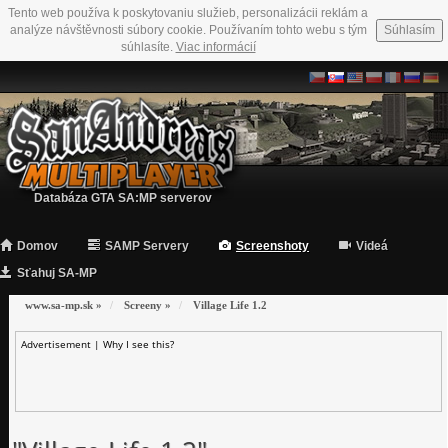
Tento web používa k poskytovaniu služieb, personalizácii reklám a
analýze návštěvnosti súbory cookie. Používaním tohto webu s tým
Súhlasím
súhlasíte.
Viac informácií
Databáza GTA SA:MP serverov
Domov
SAMP Servery
Screenshoty
Videá
Sťahuj SA-MP
www.sa-mp.sk
»
Screeny
»
Village Life 1.2
Advertisement |
Why I see this?