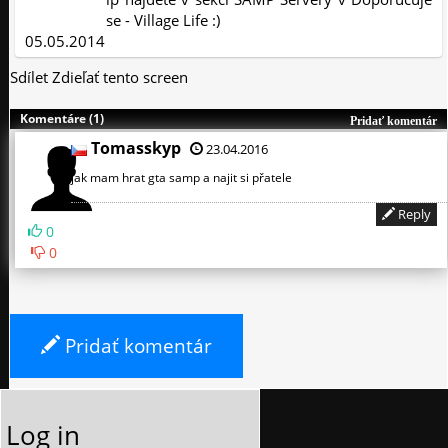
se - Village Life :)
05.05.2014
Sdílet
Zdieľať tento screen
Komentáre (1)
Pridať komentár
Tomasskyp
23.04.2016
jak mam hrat gta samp a najit si přatele
Reply
0
0
Pridať komentár
Log in