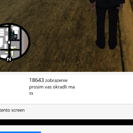
18643
zobrazenie
prosim vas okradli ma
ss
 tento screen