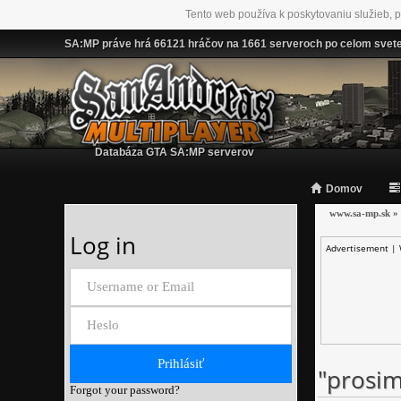
Tento web používa k poskytovaniu služieb, p
SA:MP práve hrá 66121 hráčov na 1661 serveroch po celom svet
Databáza GTA SA:MP serverov
Domov
www.sa-mp.sk
»
Log in
Advertisement |
"prosim
Forgot your password?