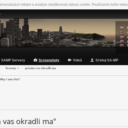
ersonalizácii reklám a analýze návštěvnosti súbory cookie. Používaním tohto webu
e
SAMP Servery
Screenshoty
Videá
Sťahuj SA-MP
Screeny
»
prosim vas okradli ma
Why I see this?
 vas okradli ma"