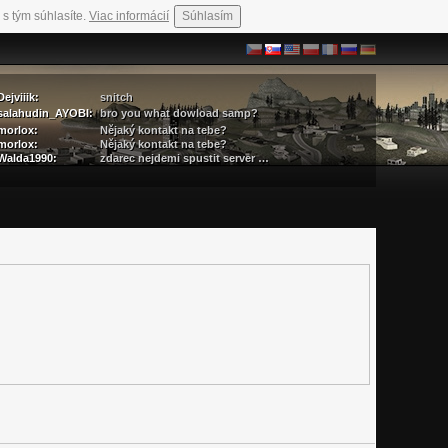
 s tým súhlasíte.
Viac informácií
Súhlasím
Dejviiik:
snitch
salahudin_AYOBI:
bro you what dowload samp?
morlox:
Nějaký kontakt na tebe?
morlox:
Nějaký kontakt na tebe?
Walda1990:
zdarec nejdemi spustit server …