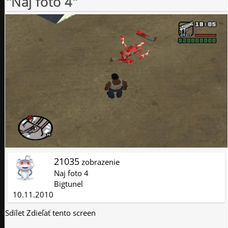
"Naj foto 4"
21035
zobrazenie
Naj foto 4
Bigtunel
10.11.2010
Sdílet
Zdieľať tento screen