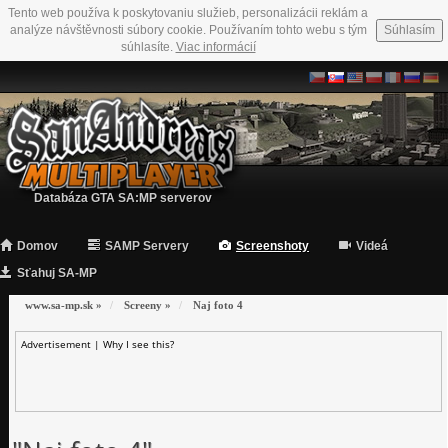
Tento web používa k poskytovaniu služieb, personalizácii reklám a
analýze návštěvnosti súbory cookie. Používaním tohto webu s tým
Súhlasím
súhlasíte.
Viac informácií
Databáza GTA SA:MP serverov
Domov
SAMP Servery
Screenshoty
Videá
Sťahuj SA-MP
www.sa-mp.sk
»
Screeny
»
Naj foto 4
Advertisement |
Why I see this?