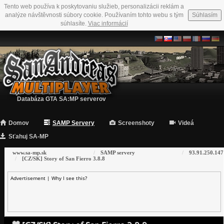
Tento web používa k poskytovaniu služieb, personalizácii reklám a
analýze návštěvnosti súbory cookie. Používaním tohto webu s tým
Súhlasím
súhlasíte.
Viac informácií
Databáza GTA SA:MP serverov
Domov
SAMP Servery
Screenshoty
Videá
Sťahuj SA-MP
www.sa-mp.sk
SAMP servery
93.91.250.147
[CZ/SK] Story of San Fierro 3.8.8
Advertisement |
Why I see this?