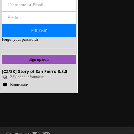
Forgot your password?
Sign up now
[CZ/SK] Story of San Fierro 3.8.8
Základné informácie
Komentáre
©
www.sa-mp.sk
2010
- 2020