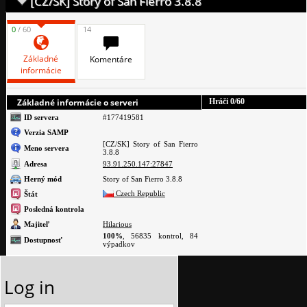
[CZ/SK] Story of San Fierro 3.8.8
0
/ 60
14
Základné
Komentáre
informácie
Základné informácie o serveri
Hráči
0
/60
ID servera
#177419581
Verzia SAMP
[CZ/SK] Story of San Fierro
Meno servera
3.8.8
Adresa
93.91.250.147:27847
Herný mód
Story of San Fierro 3.8.8
Czech Republic
Štát
Posledná kontrola
Majiteľ
Hilarious
100%
, 56835 kontrol, 84
Dostupnosť
výpadkov
Log in