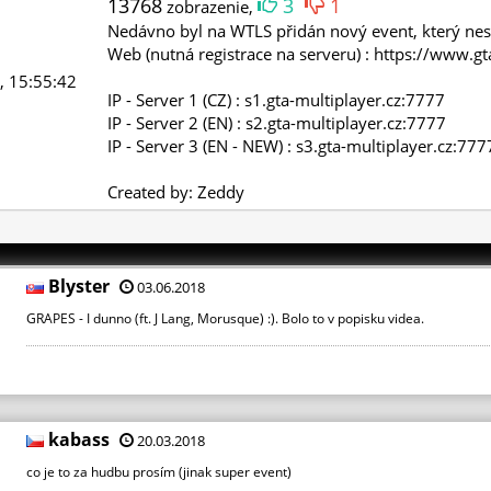
13768
3
1
zobrazenie,
Nedávno byl na WTLS přidán nový event, který nese
Web (nutná registrace na serveru) : https://www.gt
, 15:55:42
IP - Server 1 (CZ) : s1.gta-multiplayer.cz:7777
IP - Server 2 (EN) : s2.gta-multiplayer.cz:7777
IP - Server 3 (EN - NEW) : s3.gta-multiplayer.cz:777
Created by: Zeddy
Blyster
03.06.2018
GRAPES - I dunno (ft. J Lang, Morusque) :). Bolo to v popisku videa.
kabass
20.03.2018
co je to za hudbu prosím (jinak super event)