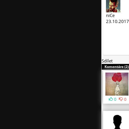
niCe
23.10.2017
Sdílet
Komentáre (2)
0
0