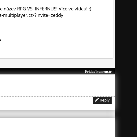
 název RPG VS. INFERNUS! Více ve videu! :)
a-multiplayer.cz/?invite=zeddy
7
Pridať komentár
Reply