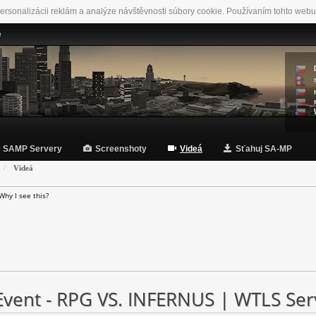
ersonalizácii reklám a analýze návštěvnosti súbory cookie. Používaním tohto webu
e
SAMP Servery
Screenshoty
Videá
Sťahuj SA-MP
Videá
Why I see this?
vent - RPG VS. INFERNUS | WTLS Ser