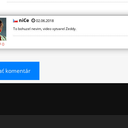
niCe
02.06.2018
To bohuzel nevim, video vytvarel Zeddy.
0
ať komentár