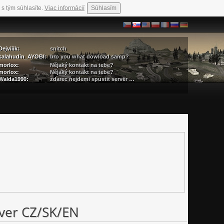
 s tým súhlasíte.
Viac informácií
Súhlasím
Dejviiik:
snitch
salahudin_AYOBI:
bro you what dowload samp?
morlox:
Nějaký kontakt na tebe?
morlox:
Nějaký kontakt na tebe?
Walda1990:
zdarec nejdemi spustit server …
ver CZ/SK/EN