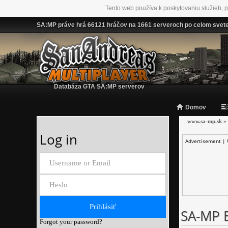
Tento web používa k poskytovaniu služieb, p
SA:MP práve hrá 66121 hráčov na 1661 serveroch po celom svet
Databáza GTA SA:MP serverov
Domov
www.sa-mp.sk
»
Log in
Advertisement |
SA-MP E
Forgot your password?