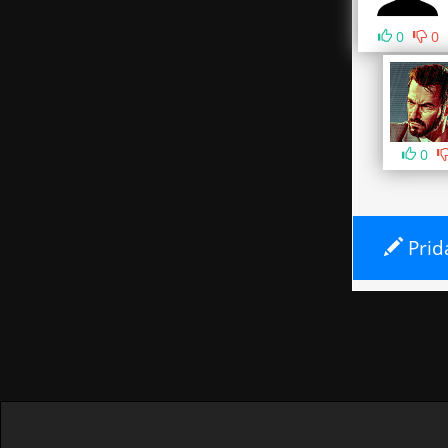
0
0
0
Prid