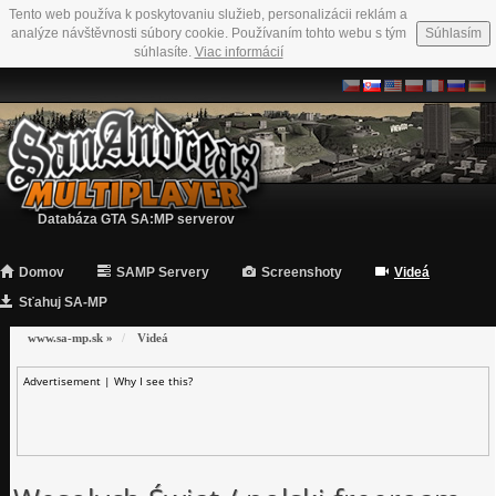
Tento web používa k poskytovaniu služieb, personalizácii reklám a
analýze návštěvnosti súbory cookie. Používaním tohto webu s tým
Súhlasím
súhlasíte.
Viac informácií
Databáza GTA SA:MP serverov
Domov
SAMP Servery
Screenshoty
Videá
Sťahuj SA-MP
www.sa-mp.sk
»
Videá
Advertisement |
Why I see this?