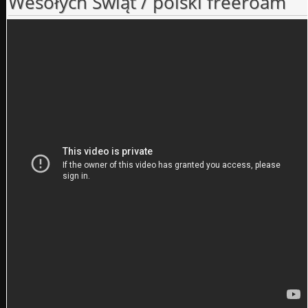
Wesołych Świąt / polski freeroam