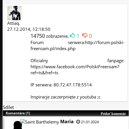
Attiaq.
27.12.2014, 12:18:50
14750
1
0
zobrazenie,
Forum serwera:http://forum.polski-
freeroam.pl/index.php
Oficialny fanpage:
https://www.facebook.com/PolskiFreeroam?
ref=ts&fref=ts
IP serwera: 80.72.47.178:5514
Inspiracje zaczerpnięte z youtuba ;c
Sdílet
Komentáre (1)
Pridať komentár
Maria
21.01.2024