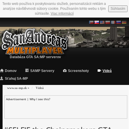
Tento web používa k poskytovaniu služieb, personalizácii reklám a
analýze návštěvnosti súbory cookie. Používaním tohto webu s tým
Súhlasím
súhlasíte.
Viac informácií
Databáza GTA SA:MP serverov
Domov
SAMP Servery
Screenshoty
Videá
Sťahuj SA-MP
www.sa-mp.sk
»
Videá
Advertisement |
Why I see this?