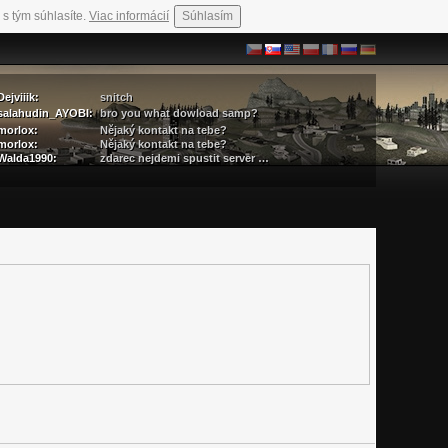
 s tým súhlasíte.
Viac informácií
Súhlasím
Dejviiik:
snitch
salahudin_AYOBI:
bro you what dowload samp?
morlox:
Nějaký kontakt na tebe?
morlox:
Nějaký kontakt na tebe?
Walda1990:
zdarec nejdemi spustit server …