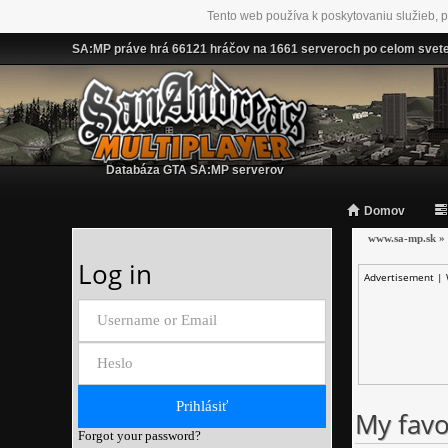
Tento web používa k poskytovaniu služieb, p
SA:MP práve hrá 66121 hráčov na 1661 serveroch po celom svet
Databáza GTA SA:MP serverov
Domov
www.sa-mp.sk
»
Log in
Advertisement |
My favo
Forgot your password?