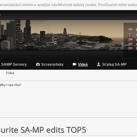
ersonalizácii reklám a analýze návštěvnosti súbory cookie. Používaním tohto webu
e
SAMP Servery
Screenshoty
Videá
Sťahuj SA-MP
Videá
Why I see this?
urite SA-MP edits TOP5