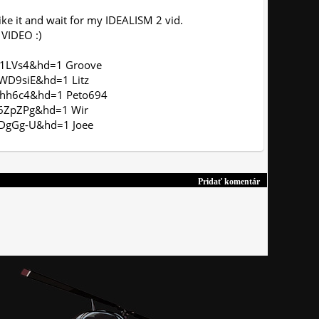
like it and wait for my IDEALISM 2 vid.
VIDEO :)
01LVs4&hd=1 Groove
WD9siE&hd=1 Litz
khh6c4&hd=1 Peto694
H6ZpZPg&hd=1 Wir
CDgGg-U&hd=1 Joee
Pridať komentár