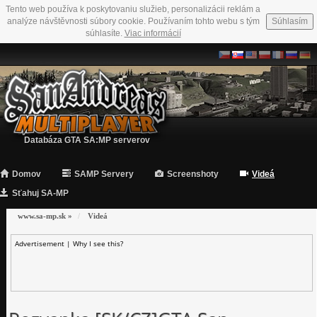
Tento web používa k poskytovaniu služieb, personalizácii reklám a
analýze návštěvnosti súbory cookie. Používaním tohto webu s tým
Súhlasím
súhlasíte.
Viac informácií
Databáza GTA SA:MP serverov
Domov
SAMP Servery
Screenshoty
Videá
Sťahuj SA-MP
www.sa-mp.sk
»
Videá
Advertisement |
Why I see this?