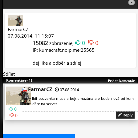
FarmarCZ
07.08.2014, 11:15:07
15082
0
0
zobrazenie,
IP: kumacraft.noip.me:25565
dej like a odběr a sdílej
Sdílet
Komentáre (1)
Pridať komentár
FarmarCZ
07.08.2014
sorry lidi pozvanka musela bejt smazána ale bude nová od kumi
zatim děte na server
0
Reply
0