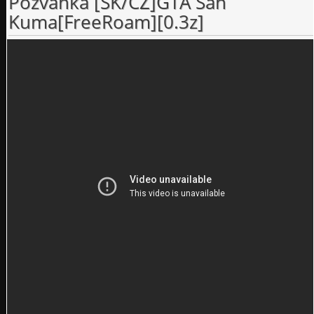
Pozvanka [SK/CZ]GTA San
Kuma[FreeRoam][0.3z]