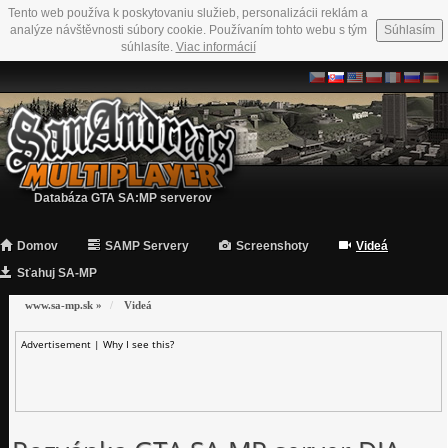
Tento web používa k poskytovaniu služieb, personalizácii reklám a
analýze návštěvnosti súbory cookie. Používaním tohto webu s tým
Súhlasím
súhlasíte.
Viac informácií
Databáza GTA SA:MP serverov
Domov
SAMP Servery
Screenshoty
Videá
Sťahuj SA-MP
www.sa-mp.sk
»
Videá
Advertisement |
Why I see this?