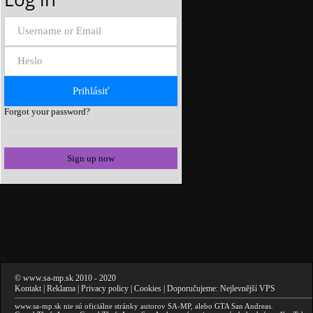
Forgot your password?
Sign up now
©
www.sa-mp.sk
2010
- 2020
Kontakt
|
Reklama
|
Privacy policy
|
Cookies
| Doporučujeme:
Nejlevnější VPS
www.sa-mp.sk
nie sú oficiálne stránky autorov
SA-MP
, alebo
GTA San Andreas
.