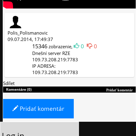
Polis_Polismanovic
09.07.2014, 17:49:37
15346
0
0
zobrazenie,
Dnešní server RZE
109.73.208.219:7783
IP ADRESA:
109.73.208.219:7783
Sdílet
Komentáre (0)
Pridať komentár
Pridať komentár
Log in