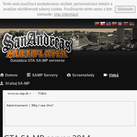
Tento web používa k poskytovaniu služieb, personalizácii reklám a
analýze návštěvnosti súbory cookie. Používaním tohto webu s tým
Súhlasím
súhlasíte.
Viac informácií
Databáza GTA SA:MP serverov
Domov
SAMP Servery
Screenshoty
Videá
Sťahuj SA-MP
www.sa-mp.sk
»
Videá
Advertisement |
Why I see this?