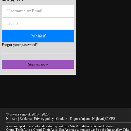
Forgot your password?
Sign up now
©
www.sa-mp.sk
2010
- 2020
Kontakt
|
Reklama
|
Privacy policy
|
Cookies
| Doporučujeme:
Nejlevnější VPS
www.sa-mp.sk
nie sú oficiálne stránky autorov
SA-MP
, alebo
GTA San Andreas
.
Grand Theft Auto a Grand Theft Auto: San Andreas
sú registrované obchodné značky Take-