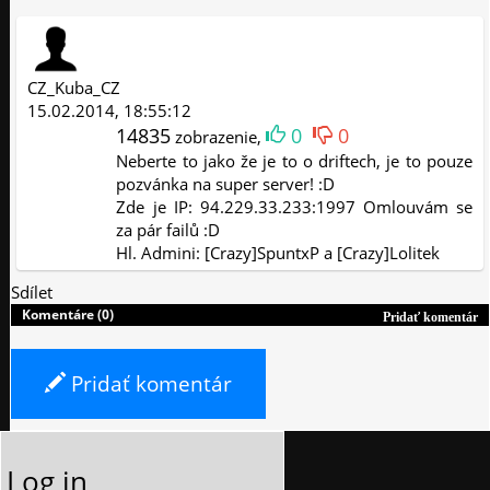
CZ_Kuba_CZ
15.02.2014, 18:55:12
14835
0
0
zobrazenie,
Neberte to jako že je to o driftech, je to pouze
pozvánka na super server! :D
Zde je IP: 94.229.33.233:1997 Omlouvám se
za pár failů :D
Hl. Admini: [Crazy]SpuntxP a [Crazy]Lolitek
Sdílet
Komentáre (0)
Pridať komentár
Pridať komentár
Log in