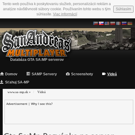
Tento web používa k poskytovaniu služieb, personalizácii reklám a
analýze návštěvnosti súbory cookie. Používaním tohto webu s tým
Súhlasím
súhlasíte.
Viac informácií
Databáza GTA SA:MP serverov
Domov
SAMP Servery
Screenshoty
Videá
Sťahuj SA-MP
www.sa-mp.sk
»
Videá
Advertisement |
Why I see this?