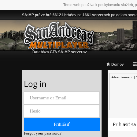
Tento web používa k poskytovaniu služieb, p
SA:MP práve hrá 66121 hráčov na 1661 serveroch po celom svet
Databáza GTA SA:MP serverov
Domov
Advertisement |
Log in
Prihlásiť sa
Forgot your password?