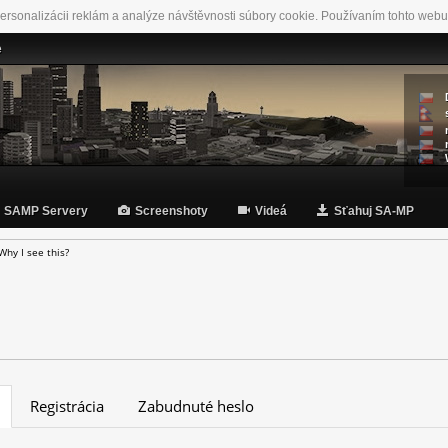
ersonalizácii reklám a analýze návštěvnosti súbory cookie. Používaním tohto webu
e
SAMP Servery
Screenshoty
Videá
Sťahuj SA-MP
Why I see this?
Registrácia
Zabudnuté heslo