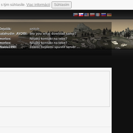
 s tým súhlasíte.
Viac informácií
Súhlasím
Dejviiik:
snitch
salahudin_AYOBI:
bro you what dowload samp?
morlox:
Nějaký kontakt na tebe?
morlox:
Nějaký kontakt na tebe?
Walda1990:
zdarec nejdemi spustit server …