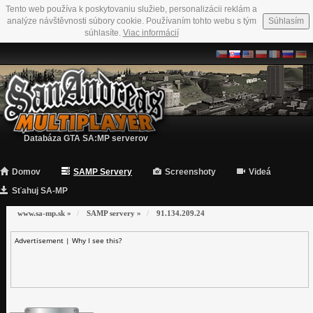
Tento web používa k poskytovaniu služieb, personalizácii reklám a
analýze návštěvnosti súbory cookie. Používaním tohto webu s tým
Súhlasím
súhlasíte.
Viac informácií
Databáza GTA SA:MP serverov
Domov
SAMP Servery
Screenshoty
Videá
Sťahuj SA-MP
www.sa-mp.sk
»
SAMP servery
»
91.134.209.24
Advertisement |
Why I see this?